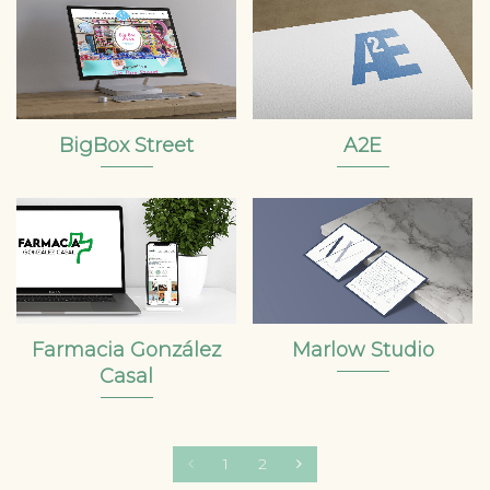
BigBox Street
A2E
Farmacia González
Marlow Studio
Casal
1
2